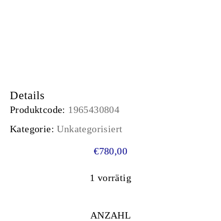
Details
Produktcode:
1965430804
Kategorie:
Unkategorisiert
€
780,00
1 vorrätig
ANZAHL
0.36-CARAT ROUND DIAM