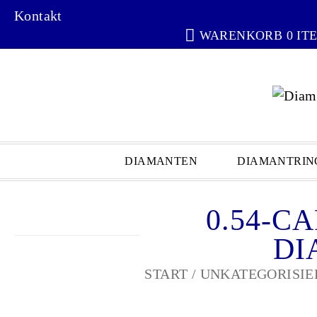
Kontakt
WARENKORB 0 IT
DIAMANTEN
DIAMANTRIN
0.54-C
DI
START
/
UNKATEGORISIE