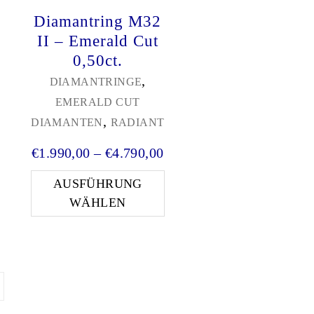
Diamantring M32
II – Emerald Cut
0,50ct.
,
DIAMANTRINGE
EMERALD CUT
,
DIAMANTEN
RADIANT
90,00
eisspanne: €990,00 bis €9.790,00
Preisspanne: €1.990,00 b
€
1.990,00
–
€
4.790,00
 Varianten auf. Die Optionen können auf der Produk
ieses Produkt weist mehrere Varianten auf. Die Opt
Dieses Produkt weist meh
AUSFÜHRUNG
WÄHLEN
rt