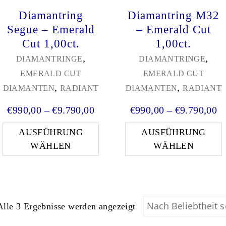
Diamantring
Diamantring M32
Segue – Emerald
– Emerald Cut
Cut 1,00ct.
1,00ct.
,
,
DIAMANTRINGE
DIAMANTRINGE
EMERALD CUT
EMERALD CUT
,
,
DIAMANTEN
RADIANT
DIAMANTEN
RADIANT
Preisspanne: €990,00 bis €9.7
Pr
€
990,00
–
€
9.790,00
€
990,00
–
€
9.790,00
Dieses Produkt weist mehrere
D
AUSFÜHRUNG
AUSFÜHRUNG
WÄHLEN
WÄHLEN
Nach Beliebtheit sortie
Alle 3 Ergebnisse werden angezeigt