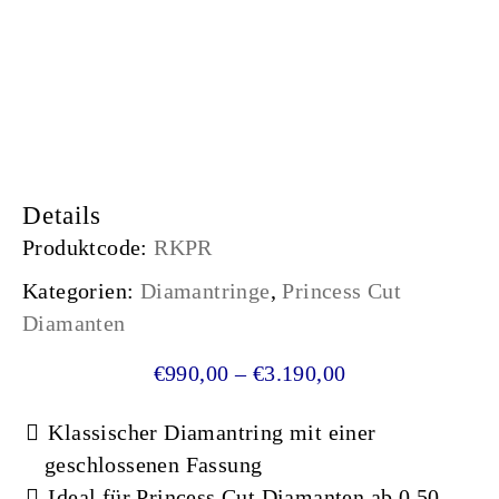
Details
Produktcode:
RKPR
Kategorien:
Diamantringe
,
Princess Cut
Diamanten
Preisspanne: €9
€
990,00
–
€
3.190,00
Klassischer Diamantring mit einer
geschlossenen Fassung
Ideal für Princess Cut Diamanten ab 0,50