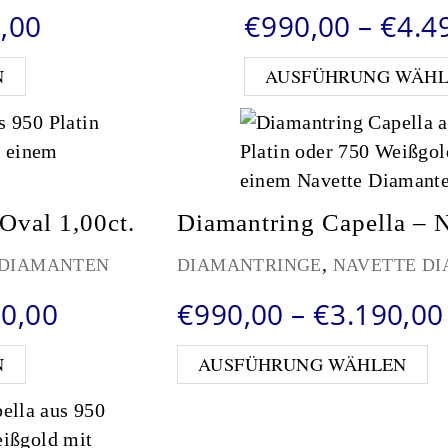
Preisspanne: €990,00 bis €3.4
,00
€
990,00
–
€
4.4
Dieses Produkt weist mehrere Varianten auf. Die
N
AUSFÜHRUNG WÄH
Oval 1,00ct.
Diamantring Capella – N
,
 DIAMANTEN
DIAMANTRINGE
NAVETTE D
Preisspanne: €990,00 bis €10
90,00
€
990,00
–
€
3.190,00
Dieses Produkt weist mehrere Varianten auf. Die
Di
N
AUSFÜHRUNG WÄHLEN