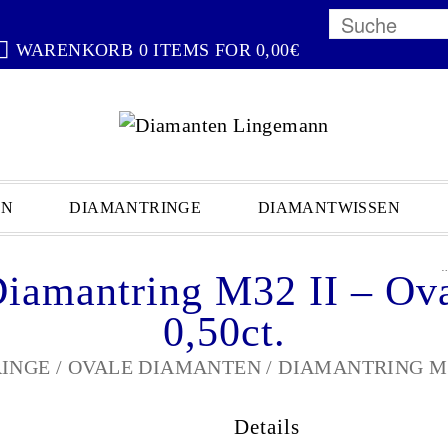
WARENKORB 0 ITEMS FOR
0,00
€
EN
DIAMANTRINGE
DIAMANTWISSEN
ZURÜ
iamantring M32 II – Ov
0,50ct.
INGE
/
OVALE DIAMANTEN
/ DIAMANTRING M32
Details