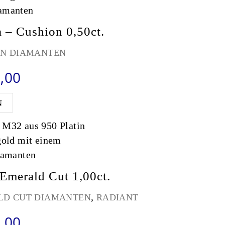
 – Cushion 0,50ct.
ON DIAMANTEN
Preisspanne: €990,00 bis €3.1
,00
Dieses Produkt weist mehrere Varianten auf. Die
N
Emerald Cut 1,00ct.
,
LD CUT DIAMANTEN
RADIANT
Preisspanne: €990,00 bis €9.7
,00