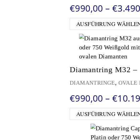
€
990,00
–
€
3.490
AUSFÜHRUNG WÄHLE
Diamantring M32 – 
,
DIAMANTRINGE
OVALE
€
990,00
–
€
10.1
AUSFÜHRUNG WÄHLE