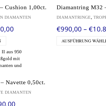
– Cushion 1,00ct.
Diamantring M32 –
,
ON DIAMANTEN
DIAMANTRINGE
TROP
Preisspanne: €990,00 bis €10
90,00
€
990,00
–
€
10.
Dieses Produkt weist mehrere Varianten auf. Die
N
AUSFÜHRUNG WÄHL
– Navette 0,50ct.
TE DIAMANTEN
Preisspanne: €1.990,00 bis 
90,00