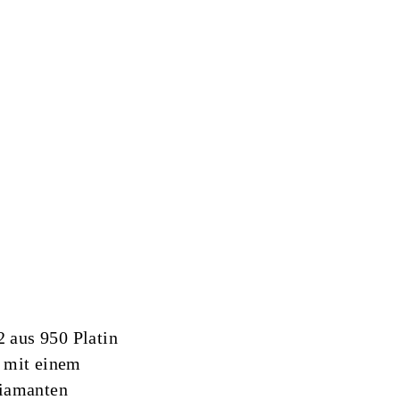
 Optionen können auf der Produktseite gewählt werd
€4.790,00
 Optionen können auf der Produktseite gewählt werd