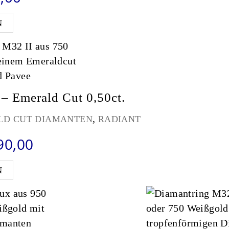
Dieses Produkt weist mehrere Varianten auf. Die
N
– Emerald Cut 0,50ct.
,
LD CUT DIAMANTEN
RADIANT
Preisspanne: €1.990,00 bis 
90,00
Dieses Produkt weist mehrere Varianten auf. Die
N