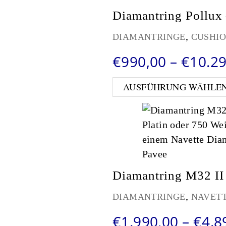
Diamantring Pollux 
,
DIAMANTRINGE
CUSHI
€
990,00
–
€
10.2
AUSFÜHRUNG WÄHLE
Diamantring M32 II 
,
DIAMANTRINGE
NAVET
€
1.990,00
–
€
4.8