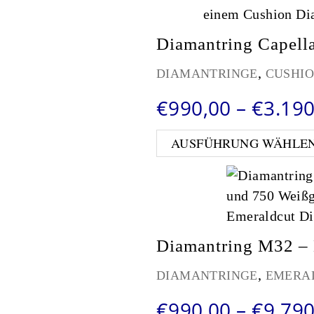
Diamantring Capella
,
DIAMANTRINGE
CUSHI
€
990,00
–
€
3.190
AUSFÜHRUNG WÄHLE
Diamantring M32 – 
,
DIAMANTRINGE
EMERA
€
990,00
–
€
9.790