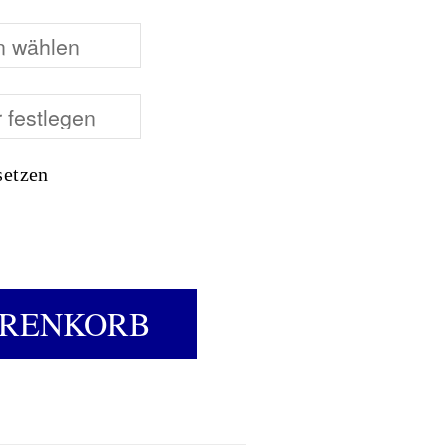
setzen
 M32 II - OVAL 0,50CT. QUANTITY
ARENKORB