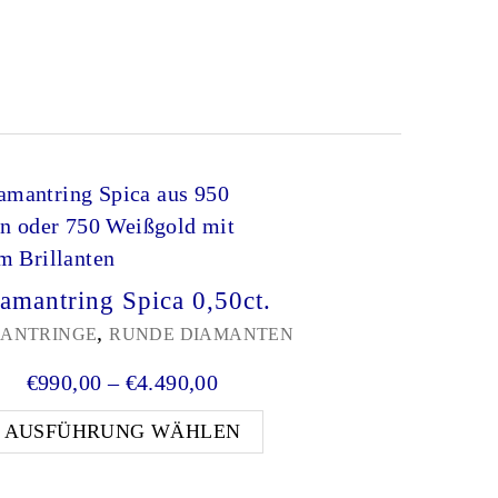
amantring Spica 0,50ct.
,
ANTRINGE
RUNDE DIAMANTEN
0 bis €10.190,00
Preisspanne: €990,00 bis €4.
€
990,00
–
€
4.490,00
önnen auf der Produktseite gewählt werden
weist mehrere Varianten auf. Die Optionen können au
Dieses Produkt weist me
AUSFÜHRUNG WÄHLEN