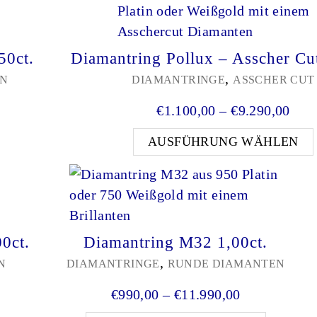
50ct.
Diamantring Pollux – Asscher Cut
,
EN
DIAMANTRINGE
ASSCHER CUT
anne: €990,00 bis €3.490,00
Prei
€
1.100,00
–
€
9.290,00
eses Produkt weist mehrere Varianten auf. Die Optio
AUSFÜHRUNG WÄHLEN
0ct.
Diamantring M32 1,00ct.
,
N
DIAMANTRINGE
RUNDE DIAMANTEN
anne: €990,00 bis €10.290,00
Preisspanne:
€
990,00
–
€
11.990,00