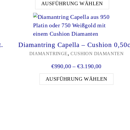
ses Produkt weist mehrere Varianten auf. Die Optio
Dieses P
AUSFÜHRUNG WÄHLEN
t.
Diamantring Capella – Cushion 0,50c
,
DIAMANTRINGE
CUSHION DIAMANTEN
nne: €1.990,00 bis €3.990,00
Preisspanne
€
990,00
–
€
3.190,00
es Produkt weist mehrere Varianten auf. Die Optione
Dieses
AUSFÜHRUNG WÄHLEN