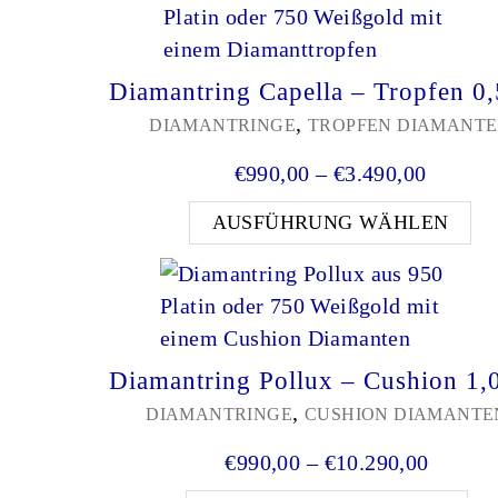
Diamantring Capella – Tropfen 0,
,
DIAMANTRINGE
TROPFEN DIAMANT
Preissp
€
990,00
–
€
3.490,00
Di
AUSFÜHRUNG WÄHLEN
Diamantring Pollux – Cushion 1,0
,
DIAMANTRINGE
CUSHION DIAMANTE
Preissp
€
990,00
–
€
10.290,00