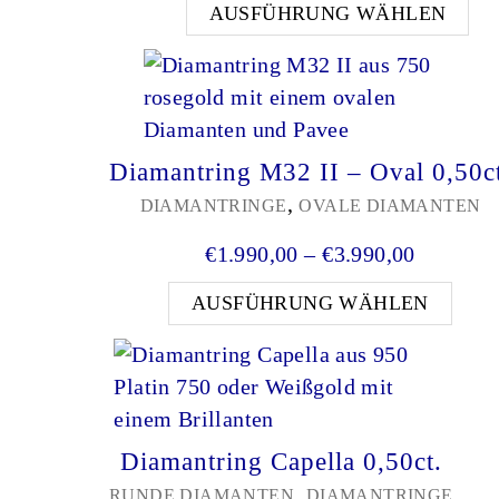
Die
AUSFÜHRUNG WÄHLEN
Diamantring M32 II – Oval 0,50c
,
DIAMANTRINGE
OVALE DIAMANTEN
Preisspa
€
1.990,00
–
€
3.990,00
Dies
AUSFÜHRUNG WÄHLEN
Diamantring Capella 0,50ct.
,
RUNDE DIAMANTEN
DIAMANTRINGE