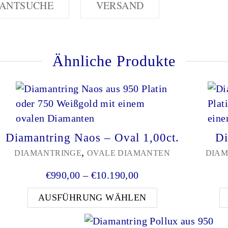
ANTSUCHE
VERSAND
Ähnliche Produkte
Diamantring Naos – Oval 1,00ct.
Di
,
DIAMANTRINGE
OVALE DIAMANTEN
DIAM
: €1.200,00 bis €12.090,00
Preisspanne: €990,0
€
990,00
–
€
10.190,00
Produkt weist mehrere Varianten auf. Die Optionen k
Dieses Produkt 
AUSFÜHRUNG WÄHLEN