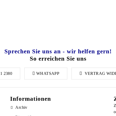
 €990,00 bis €4.490,00
Produkt weist mehrere Varianten auf. Die Optionen k
Sprechen Sie uns an - wir helfen gern!
So erreichen Sie uns
1 2380
WHATSAPP
VERTRAG WID
Informationen
Z
Archiv
o