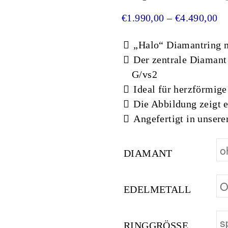
Pr
€
1.990,00
–
€
4.490,00
„Halo“ Diamantring m
Der zentrale Diaman
G/vs2
Ideal für herzförmig
Die Abbildung zeigt 
Angefertigt in unser
DIAMANT
EDELMETALL
RINGGRÖSSE