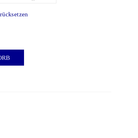
rücksetzen
NG CASSIOPEIA - HERZ 0,50CT. QUANTITY
ORB